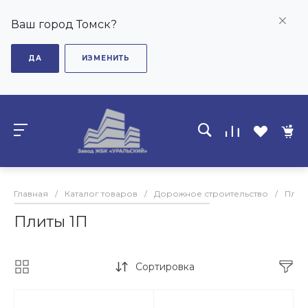
Ваш город Томск?
ДА
ИЗМЕНИТЬ
Главная
/
Каталог товаров
/
Дорожное строительство
/
Плит
Плиты 1П
Сортировка