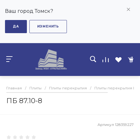
Ваш город Томск?
ДА
ИЗМЕНИТЬ
Главная
/
Плиты
/
Плиты перекрытия
/
Плиты перекрытия ПБ
ПБ 87.10-8
Артикул
128359227