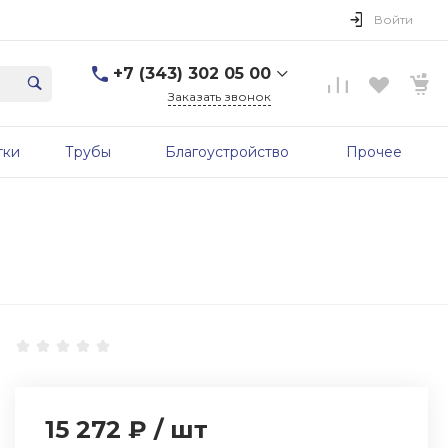
Войти
+7 (343) 302 05 00
Заказать звонок
+7 (343) 302 05 00
тки
Трубы
Благоустройство
Прочее
г. Екатеринбург, ул.
Первомайская, д. 56, 7
этаж, офис 705б
Пн-Пт: 9:00-17:00 Cб-Вс:
Выходной
sale@zavodgbk.su
15 272 ₽
/
шт