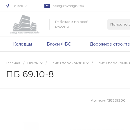
Томск
sale@zavodgbk.su
Работаем по всей
России
Колодцы
Блоки ФБС
Дорожное строите
Главная
/
Плиты
/
Плиты перекрытия
/
Плиты перекрыти
ПБ 69.10-8
Артикул
128359200