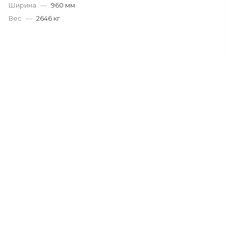
Ширина
—
960 мм
Вес
—
2646 кг