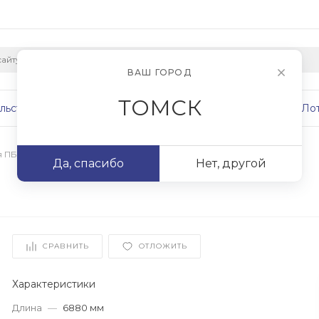
ВАШ ГОРОД
ТОМСК
льство
Плиты
Сваи
Фундаменты
Ло
я ПБ
/
ПБ 69.10-8
Да, спасибо
Нет, другой
СРАВНИТЬ
ОТЛОЖИТЬ
Характеристики
Длина
—
6880 мм