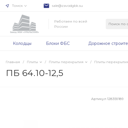
Томск
sale@zavodgbk.su
Работаем по всей
России
Колодцы
Блоки ФБС
Дорожное строите
Главная
/
Плиты
/
Плиты перекрытия
/
Плиты перекрыти
ПБ 64.10-12,5
Артикул
128359189