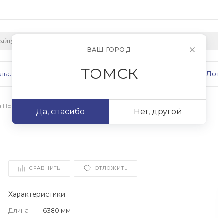
ВАШ ГОРОД
ТОМСК
льство
Плиты
Сваи
Фундаменты
Ло
я ПБ
/
ПБ 64.10-12,5
Да, спасибо
Нет, другой
СРАВНИТЬ
ОТЛОЖИТЬ
Характеристики
Длина
—
6380 мм