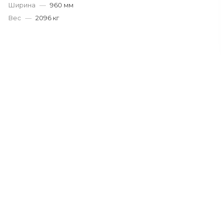
Ширина
—
960 мм
Вес
—
2096 кг