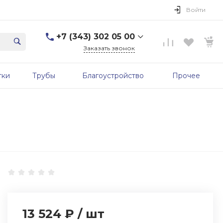
Войти
+7 (343) 302 05 00
Заказать звонок
+7 (343) 302 05 00
тки
Трубы
Благоустройство
Прочее
г. Екатеринбург, ул.
Первомайская, д. 56, 7
этаж, офис 705б
Пн-Пт: 9:00-17:00 Cб-Вс:
Выходной
sale@zavodgbk.su
13 524 ₽
/
шт