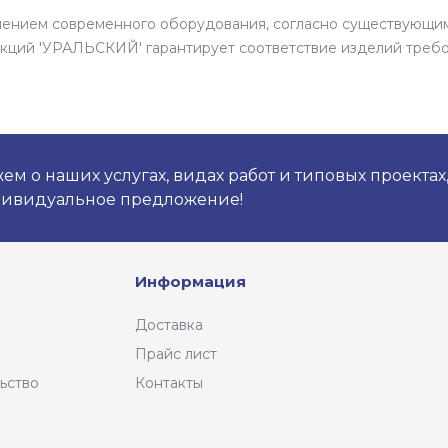
енением современного оборудования, согласно существующи
кций 'УРАЛЬСКИЙ' гарантирует соответствие изделий требо
м о наших услугах, видах работ и типовых проектах
дивидуальное предложение!
Информация
Доставка
Прайс лист
ьство
Контакты