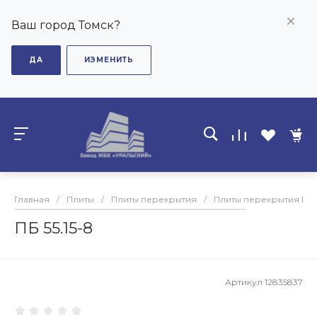
Ваш город Томск?
ДА
ИЗМЕНИТЬ
Главная
/
Плиты
/
Плиты перекрытия
/
Плиты перекрытия ПБ
ПБ 55.15-8
Артикул
12835837