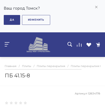
Ваш город Томск?
ДА
ИЗМЕНИТЬ
Главная
/
Плиты
/
Плиты перекрытия
/
Плиты перекрытия ПБ
ПБ 41.15-8
Артикул
12834178