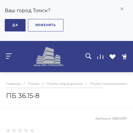
Ваш город Томск?
ДА
ИЗМЕНИТЬ
Главная
/
Плиты
/
Плиты перекрытия
/
Плиты перекрытия ПБ
ПБ 36.15-8
Артикул
12834157