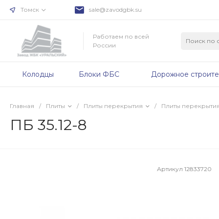
Томск
sale@zavodgbk.su
Работаем по всей
России
Колодцы
Блоки ФБС
Дорожное строите
Главная
/
Плиты
/
Плиты перекрытия
/
Плиты перекрыти
ПБ 35.12-8
Артикул
12833720