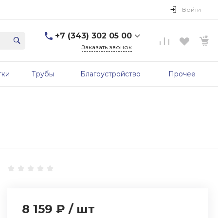
Войти
+7 (343) 302 05 00
Заказать звонок
+7 (343) 302 05 00
тки
Трубы
Благоустройство
Прочее
г. Екатеринбург, ул.
Первомайская, д. 56, 7
этаж, офис 705б
Пн-Пт: 9:00-17:00 Cб-Вс:
Выходной
sale@zavodgbk.su
8 159 ₽
/
шт