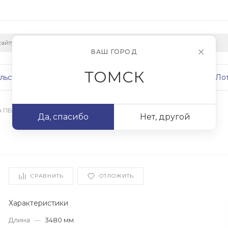
ВАШ ГОРОД
ТОМСК
льство
Плиты
Сваи
Фундаменты
Ло
я ПБ
/
ПБ 35.12-8
Да, спасибо
Нет, другой
СРАВНИТЬ
ОТЛОЖИТЬ
Характеристики
Длина
—
3480 мм