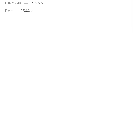
Ширина
—
1195 мм
Вес
—
1344 кг