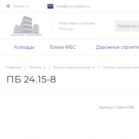
Томск
sale@zavodgbk.su
Работаем по всей
России
Колодцы
Блоки ФБС
Дорожное строите
Главная
/
Плиты
/
Плиты перекрытия
/
Плиты перекрыти
ПБ 24.15-8
Артикул
12834098