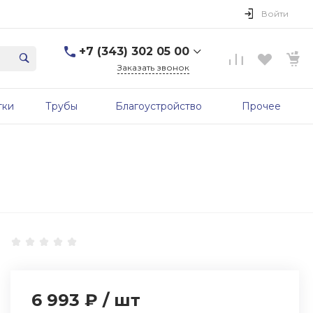
Войти
+7 (343) 302 05 00
Заказать звонок
+7 (343) 302 05 00
тки
Трубы
Благоустройство
Прочее
г. Екатеринбург, ул.
Первомайская, д. 56, 7
этаж, офис 705б
Пн-Пт: 9:00-17:00 Cб-Вс:
Выходной
sale@zavodgbk.su
6 993 ₽
/
шт