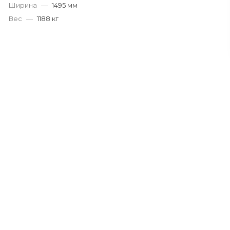
Ширина
—
1495 мм
Вес
—
1188 кг