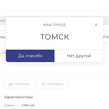
ВАШ ГОРОД
ТОМСК
льство
Плиты
Сваи
Фундаменты
Ло
я ПБ
/
ПБ 24.15-8
Да, спасибо
Нет, другой
СРАВНИТЬ
ОТЛОЖИТЬ
Характеристики
Длина
—
2380 мм