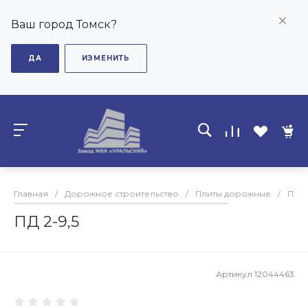
Ваш город Томск?
ДА
ИЗМЕНИТЬ
Главная
/
Дорожное строительство
/
Плиты дорожные
/
Плит
ПД 2-9,5
Артикул
12044463