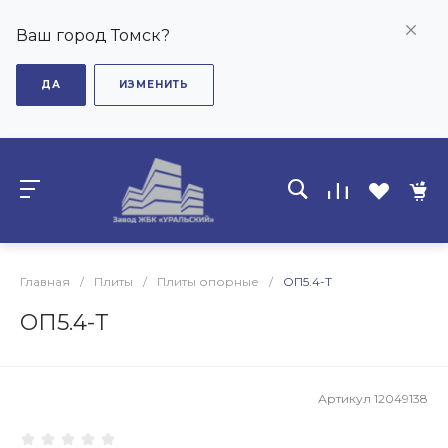
Ваш город Томск?
ДА
ИЗМЕНИТЬ
Главная
/
Плиты
/
Плиты опорные
/
ОП5.4-Т
ОП5.4-Т
Артикул
12049138