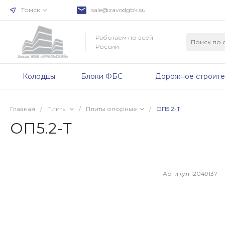
Томск
sale@zavodgbk.su
Работаем по всей
России
Колодцы
Блоки ФБС
Дорожное строите
Главная
/
Плиты
/
Плиты опорные
/
ОП5.2-Т
ОП5.2-Т
Артикул
12049137