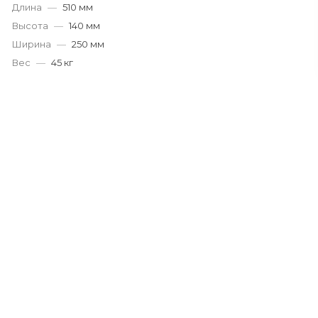
Длина
—
510 мм
Высота
—
140 мм
Ширина
—
250 мм
Вес
—
45 кг