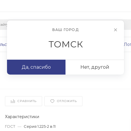
ВАШ ГОРОД
ТОМСК
льство
Плиты
Сваи
Фундаменты
Ло
Да, спасибо
Нет, другой
СРАВНИТЬ
ОТЛОЖИТЬ
Характеристики
ГОСТ
—
Серия 1.225-2 в.11