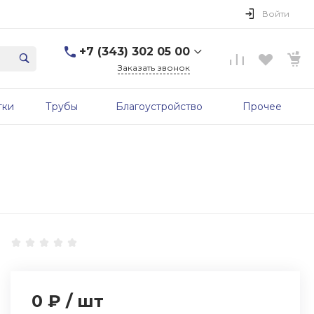
Войти
+7 (343) 302 05 00
Заказать звонок
+7 (343) 302 05 00
тки
Трубы
Благоустройство
Прочее
г. Екатеринбург, ул.
Первомайская, д. 56, 7
этаж, офис 705б
Пн-Пт: 9:00-17:00 Cб-Вс:
Выходной
sale@zavodgbk.su
0 ₽
/
шт