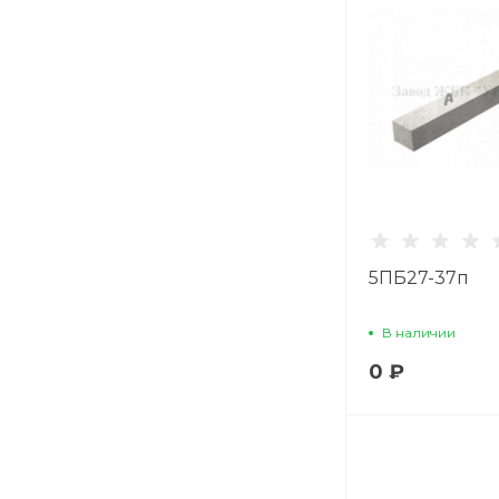
5ПБ27-37п
В наличии
0 ₽