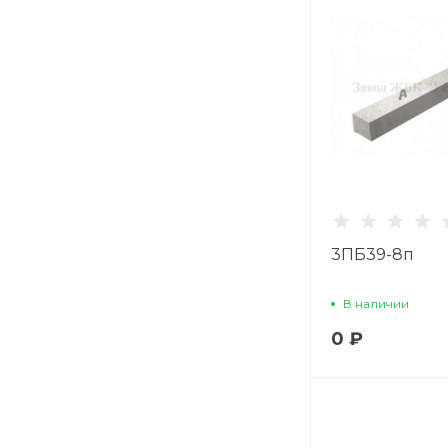
3ПБ39-8п
В наличии
0 ₽