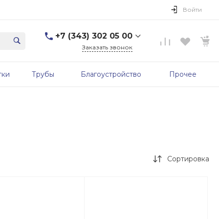
Войти
+7 (343) 302 05 00
Заказать звонок
+7 (343) 302 05 00
тки
Трубы
Благоустройство
Прочее
г. Екатеринбург, ул.
Первомайская, д. 56, 7
этаж, офис 705б
Пн-Пт: 9:00-17:00 Cб-Вс:
Выходной
sale@zavodgbk.su
Сортировка