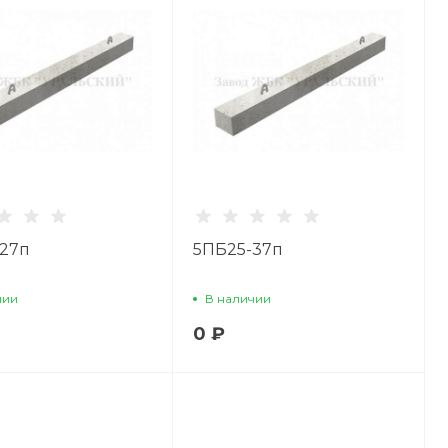
27п
5ПБ25-37п
чии
В наличии
0 ₽