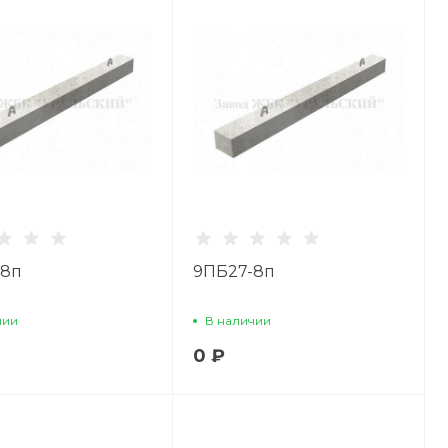
-8п
9ПБ27-8п
чии
В наличии
0 ₽