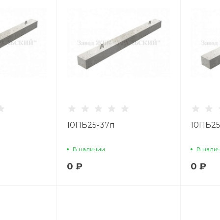
10ПБ25-37п
10ПБ25
В наличии
В нали
0 ₽
0 ₽