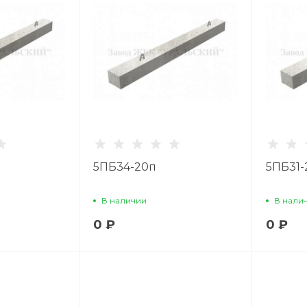
5ПБ34-20п
5ПБ31-
В наличии
В нали
0 ₽
0 ₽