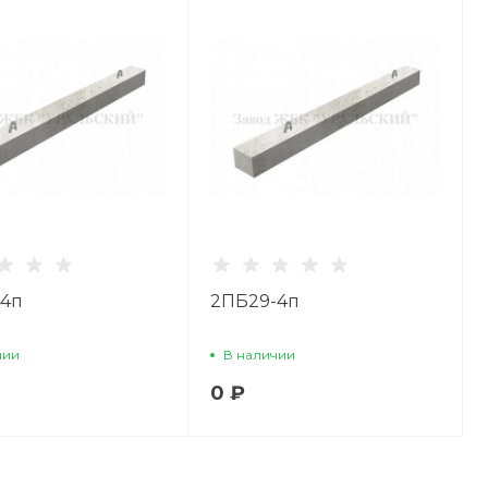
-4п
2ПБ29-4п
чии
В наличии
0 ₽