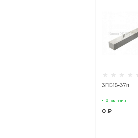
3ПБ18-37п
В наличии
0 ₽