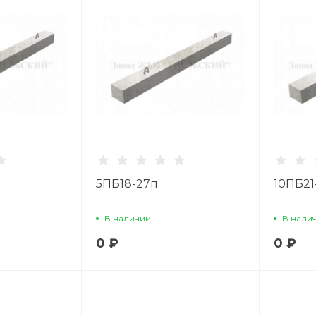
5ПБ18-27п
10ПБ21
В наличии
В нали
0 ₽
0 ₽