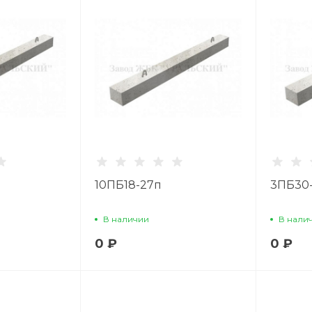
10ПБ18-27п
3ПБ30
В наличии
В нали
0 ₽
0 ₽