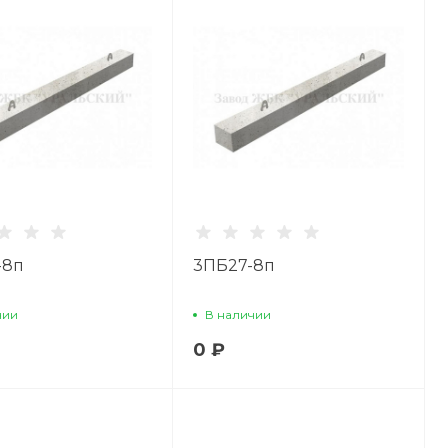
-8п
3ПБ27-8п
чии
В наличии
0 ₽