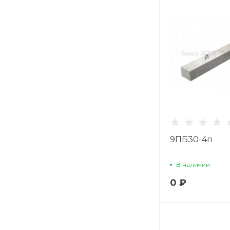
9ПБ30-4п
В наличии
0 ₽