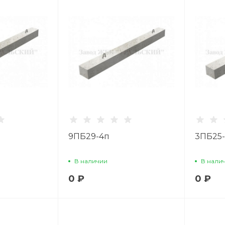
9ПБ29-4п
3ПБ25
В наличии
В нали
0 ₽
0 ₽