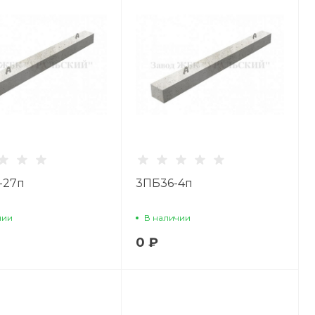
-27п
3ПБ36-4п
чии
В наличии
0 ₽