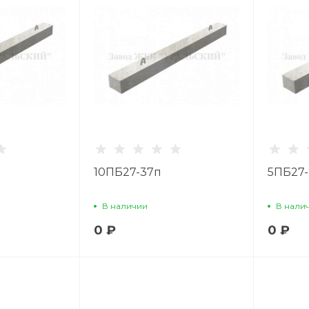
10ПБ27-37п
5ПБ27-
В наличии
В нали
0 ₽
0 ₽