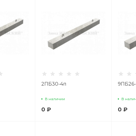
2ПБ30-4п
9ПБ26
В наличии
В нали
0 ₽
0 ₽