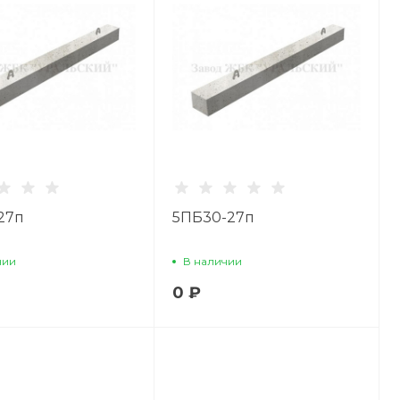
27п
5ПБ30-27п
чии
В наличии
0 ₽