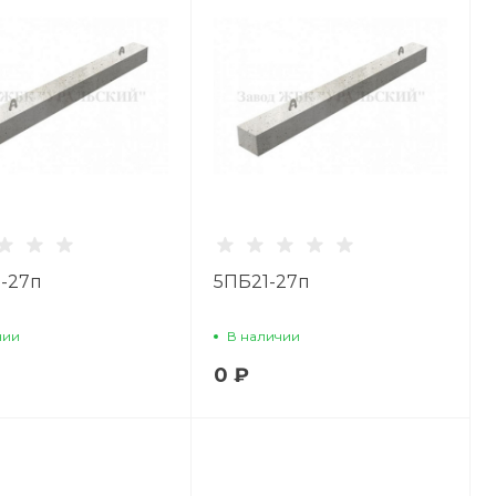
-27п
5ПБ21-27п
чии
В наличии
0 ₽