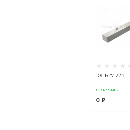
10ПБ27-27п
В наличии
0 ₽