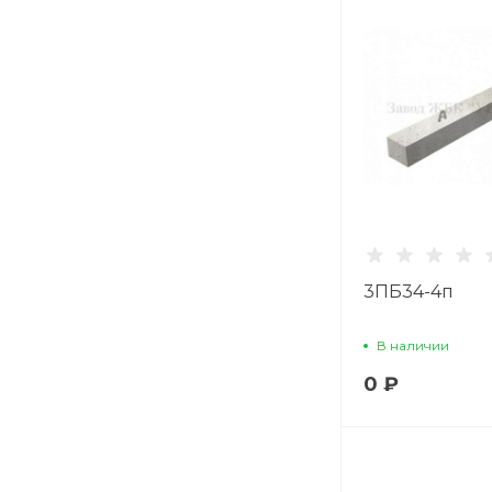
3ПБ34-4п
В наличии
0 ₽