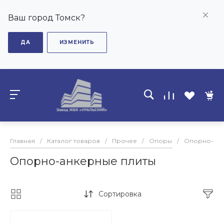
Ваш город Томск?
ДА
ИЗМЕНИТЬ
Главная
/
Каталог товаров
/
Прочее
/
Опоры
/
Опорно-анк
Опорно-анкерные плиты
Сортировка