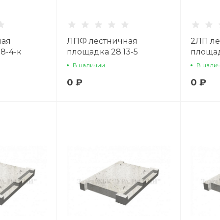
ная
ЛПФ лестничная
2ЛП ле
8-4-к
площадка 28.13-5
площад
В наличии
В нали
0 ₽
0 ₽