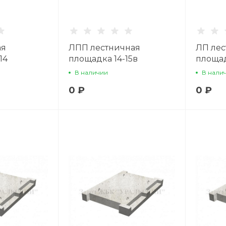
ая
ЛПП лестничная
ЛП лес
14
площадка 14-15в
площад
В наличии
В нали
0 ₽
0 ₽