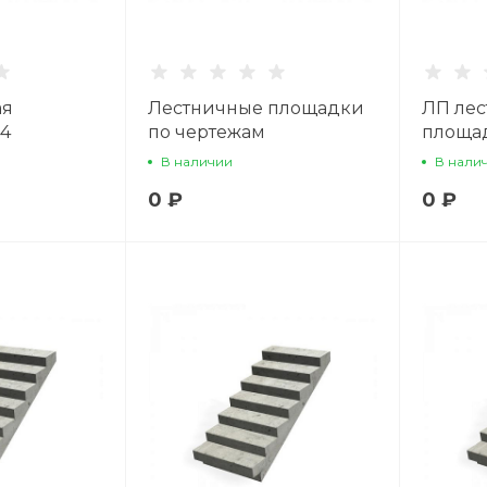
ая
Лестничные площадки
ЛП лес
14
по чертежам
площад
В наличии
В нали
0 ₽
0 ₽