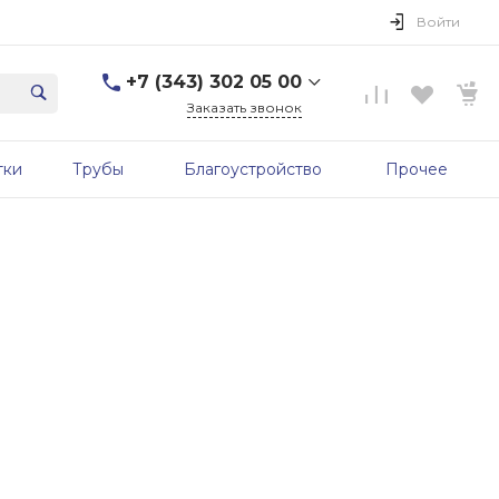
Войти
+7 (343) 302 05 00
Заказать звонок
+7 (343) 302 05 00
тки
Трубы
Благоустройство
Прочее
г. Екатеринбург, ул.
Первомайская, д. 56, 7
этаж, офис 705б
Пн-Пт: 9:00-17:00 Cб-Вс:
Выходной
sale@zavodgbk.su