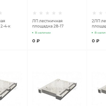
ная
ЛП лестничная
2ЛП ле
2-4-к
площадка 28-17
площад
В наличии
В нали
0 ₽
0 ₽