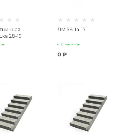
тничная
ЛМ 58-14-17
ка 28-19
чии
В наличии
0 ₽