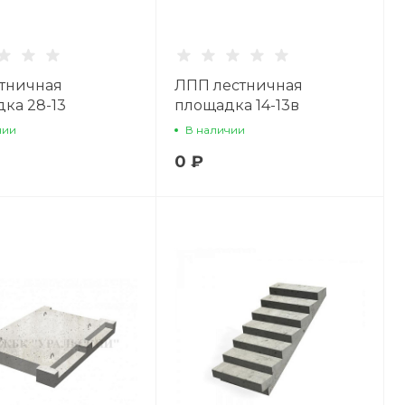
тничная
ЛПП лестничная
ка 28-13
площадка 14-13в
чии
В наличии
0 ₽