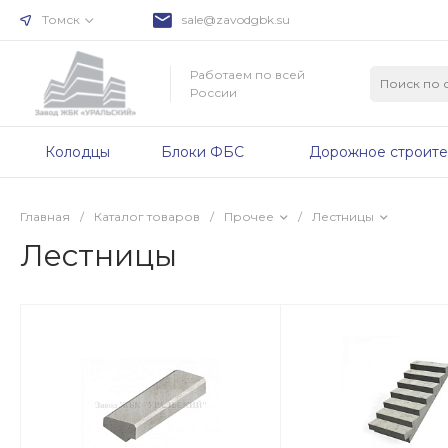
Томск
sale@zavodgbk.su
Работаем по всей
России
Колодцы
Блоки ФБС
Дорожное строите
Главная
/
Каталог товаров
/
Прочее
/
Лестницы
Лестницы