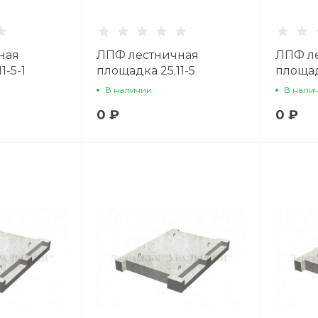
ная
ЛПФ лестничная
ЛПФ л
1-5-1
площадка 25.11-5
площад
В наличии
В нали
0 ₽
0 ₽