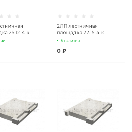
стничная
2ЛП лестничная
ка 25.12-4-к
площадка 22.15-4-к
чии
В наличии
0 ₽