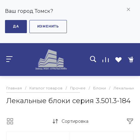
Ваш город Томск?
ДА
ИЗМЕНИТЬ
Главная
/
Каталог товаров
/
Прочее
/
Блоки
/
Лекальные б
Лекальные блоки серия 3.501.3-184
Сортировка