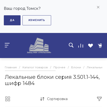
Ваш город Томск?
ДА
ИЗМЕНИТЬ
Главная
/
Каталог товаров
/
Прочее
/
Блоки
/
Лекальные б
Лекальные блоки серия 3.501.1-144,
шифр 1484
Сортировка