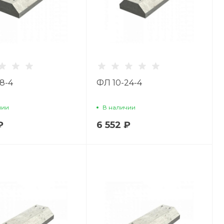
8-4
ФЛ 10-24-4
чии
В наличии
₽
6 552 ₽