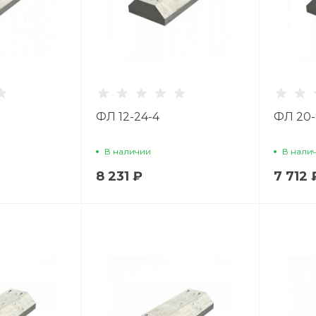
ФЛ 12-24-4
ФЛ 20-
В наличии
В нали
8 231 ₽
7 712 