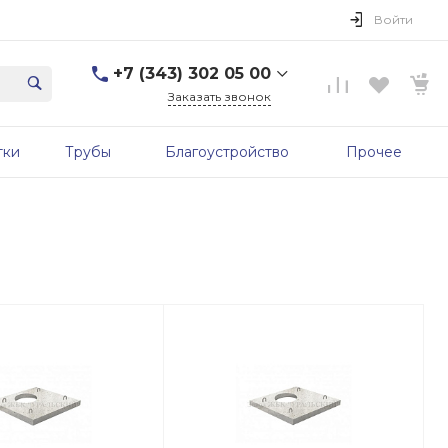
Войти
+7 (343) 302 05 00
Заказать звонок
+7 (343) 302 05 00
тки
Трубы
Благоустройство
Прочее
г. Екатеринбург, ул.
Первомайская, д. 56, 7
этаж, офис 705б
Пн-Пт: 9:00-17:00 Cб-Вс:
Выходной
sale@zavodgbk.su