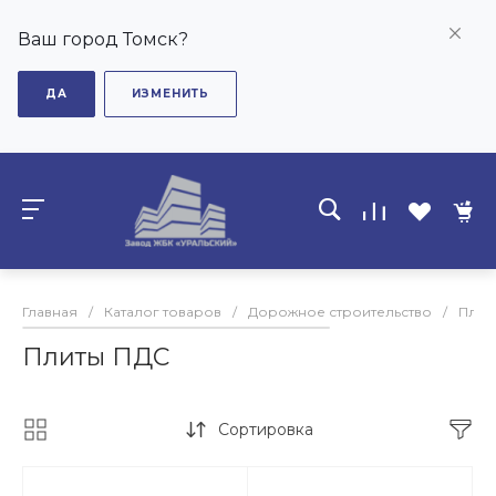
Ваш город Томск?
ДА
ИЗМЕНИТЬ
Главная
/
Каталог товаров
/
Дорожное строительство
/
Плит
Плиты ПДС
Сортировка